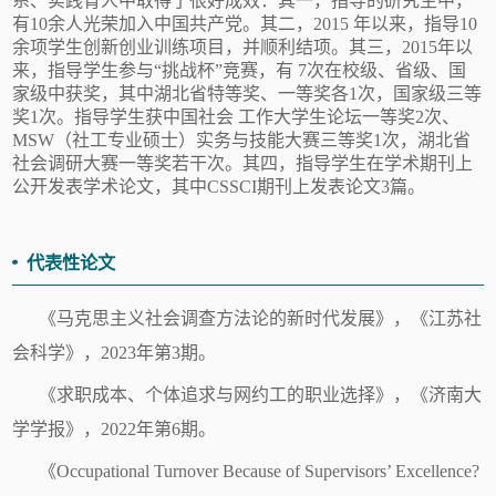
系、实践育人中取得了很好成效：其一，指导的研究生中，
有
10余人光荣加入中国共产党。其二，2015 年以来，指导10
余项学生创新创业训练项目，并顺利结项。其三，2015年以
来，指导学生参与“挑战杯”竞赛，有 7次在校级、省级、国
家级中获奖，其中湖北省特等奖、一等奖各1次，国家级三等
奖1次。指导学生获中国社会 工作大学生论坛一等奖2次、
MSW（社工专业硕士）实务与技能大赛三等奖1次，湖北省
社会调研大赛一等奖若干次。其四，指导学生在学术期刊上
公开发表学术论文，其中CSSCI期刊上发表论文3篇。
代表性论文
《马克思主义社会调查方法论的新时代发展》，《江苏社
会科学》，
2
023
年第
3期。
《求职成本、个体追求与网约工的职业选择》，《济南大
学学报》，
2
022
年第
6期。
《
Occupational Turnover Because of Supervisors’ Excellence?