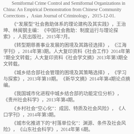
Semiformal Crime Control and Semiformal Organizations in
China: An Empirical Demonstration from Chinese Community
Corrections ，Asian Journal of Criminology，2015-12-01.
《
“发展型”社会救助体系的理论建构及其实践》，王治
坤、林闽钢主编：《中国社会救助：制度运行与理论探
索》，人民出版社，2015年7月。
《转型期慈善事业发展的困境及其路径选择》，《江海
学刊》，
2014年第3期。人大复印资料《社会工作》2014年第
7期全文转载；人大复印资料《社会学文摘》2013年第3期全
文转载。
《城乡结合部社会管理的困境及其策略选择》，《学习
与探索》，
2013年第10期。《新华文摘》2014年第4期论点摘
编。
《我国城市化进程中城乡结合部的功能定位分析》，
《贵州社会科学》，
2013年第4期。
《乡村社会
“空心化”：成因、特质及社会风险》，《人
口学刊》，2014年第3期。
《城市化推进下的
“村落单位化”：渊源、条件及社会风
险》，《山东社会科学》，2014年第 6期。