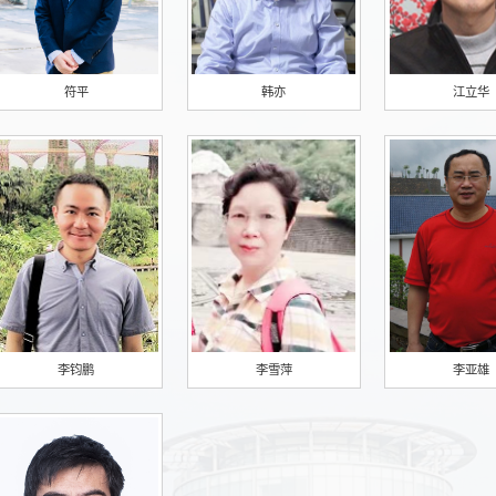
符平
韩亦
江立华
李钧鹏
李雪萍
李亚雄