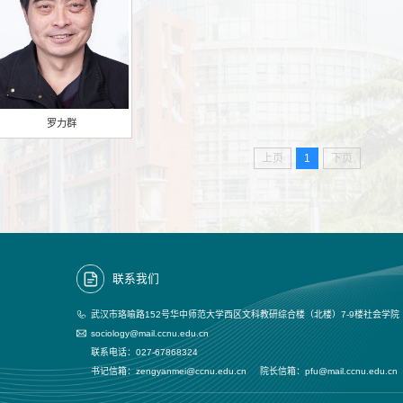
罗力群
上页
1
下页
联系我们
武汉市珞喻路152号华中师范大学西区文科教研综合楼（北楼）7-9楼社会学院
sociology@mail.ccnu.edu.cn
联系电话：027-67868324
书记信箱：zengyanmei@ccnu.edu.cn 院长信箱：pfu@mail.ccnu.edu.cn