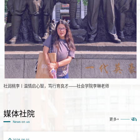
社润桃李丨温情启心智，笃行育良才——社会学院李琳老师
媒体社院
更多+
News on us
2026-06-01