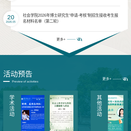
社会学院2026年博士研究生“申请-考核”制招生接收考生报
20
名材料名单（第二轮）
2026.05
更多+
活动预告
更多+
Preview of activities
学
其
术
他
活
活
动
动