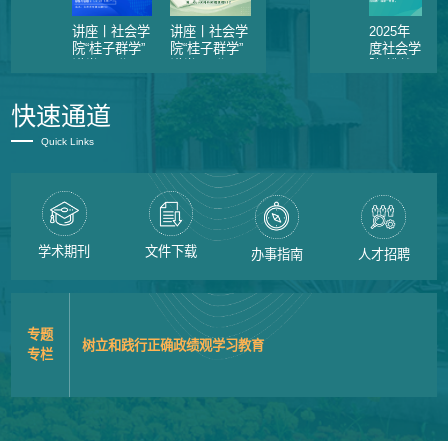
讲座丨社会学
讲座丨社会学
2025年
院“桂子群学”
院“桂子群学”
度社会学
讲堂121期
讲堂120期
院“挑战
【罗牧原】
【邹鹰】
杯”系列
竞赛训练
快速通道
营第3期
【金怡】
Quick Links
学术期刊
文件下载
办事指南
人才招聘
专题
树立和践行正确政绩观学习教育
专栏