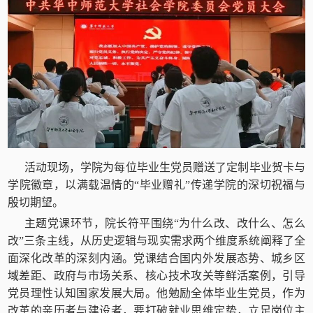
活动现场，学院为每位毕业生党员赠送了定制毕业贺卡与
学院徽章，以满载温情的“毕业赠礼”传递学院的深切祝福与
殷切期望。
主题党课环节，院长符平围绕“为什么改、改什么、怎么
改”三条主线，从历史逻辑与现实需求两个维度系统阐释了全
面深化改革的深刻内涵。党课结合国内外发展态势、城乡区
域差距、政府与市场关系、核心技术攻关等鲜活案例，引导
党员理性认知国家发展大局。他勉励全体毕业生党员，作为
改革的亲历者与建设者，要打破就业思维定势，立足岗位主