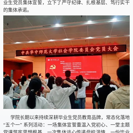
业生党员集体宣誓，立下了严守纪律、扎根基层、笃行实干
的集体承诺。
学院长期以来持续深耕毕业生党员教育品牌，常态化落地
“五个一” 系列活动：一场集体宣誓重温入党初心、一堂主题
党课筑牢思想根基、一次集体谈心传递母校温情、一份毕业