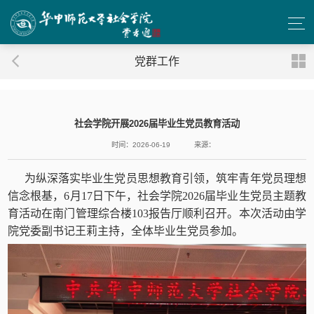
党群工作
社会学院开展2026届毕业生党员教育活动
时间：2026-06-19
来源：
为纵深落实毕业生党员思想教育引领，筑牢青年党员理想
信念根基，6月17日下午，社会学院2026届毕业生党员主题教
育活动在南门管理综合楼103报告厅顺利召开。本次活动由学
院党委副书记王莉主持，全体毕业生党员参加。