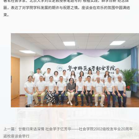
著名社会学家、北京大学刘世定教授亲笔题写的“根植实践，群学日新”纪念牌
匾，表达了对学院学科发展的期许与祝愿之情。座谈会在欢乐的氛围中圆满结
束。
上一篇：
廿载归来话深情 社会学子忆芳华——社会学院2002级校友毕业20周年
返校座谈会举行