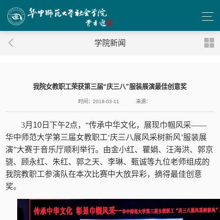
学院新闻
我院女教职工荣获第三届“庆三八”服装展演最佳创意奖
时间：2018-03-11
来源：
3
月
10
日下午
2
点，“传承中华文化，展现巾帼风采——
华中师范大学第三届女教职工‘庆三八展风采树新风’服装展
演”大赛于音乐厅顺利举行。由金小红、瞿娟、汪海洪、郭京
骁、顾永红、朱红、郭之天、李琳、甄诚等九位老师组成的
我院教职工参演队在本次比赛中大放异彩，摘得最佳创意
奖。