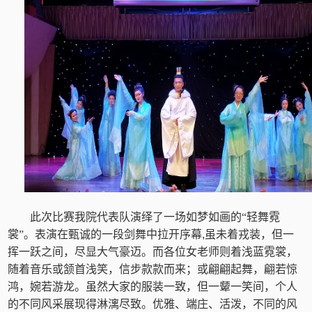
此次比赛我院代
表队演绎了一场如梦如画的“轻舞霓
裳”。表演在甄诚的一段剑舞中拉开序幕
,
虽未着戎装，但一
挥一跃之间，尽显大气豪迈。而各位女老师则着浅蓝霓裳，
随着音乐或颔首浅笑，信步款款而来；或翩翩起舞，翩若惊
鸿，婉若游龙。虽然大家的服装一致，但一颦一笑间，个人
的不同风采展现得淋漓尽致。优雅、端庄、活泼，不同的风