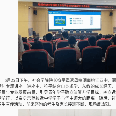
6月25日下午，社会学院院长符平重返母校湖南桃江四中，
活》专题讲座。讲座中，符平结合自身求学、从教的成长经历，
图景与专业发展前景，引导青年学子确立清晰升学目标，树立远
梦前行，以亲身示范拉近中学学子与华中师大的距离。随后，符
招生宣传活动，前来咨询的考生及家长接连不断，现场反热烈。