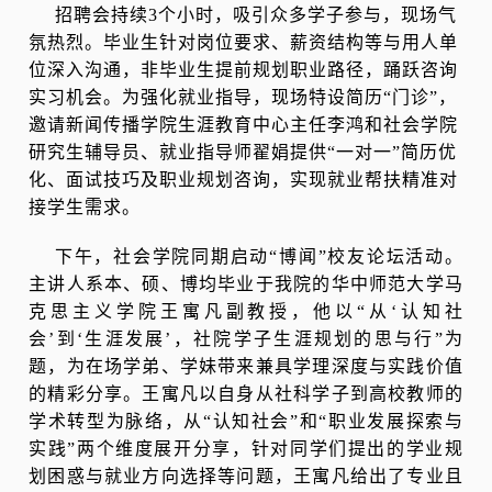
招聘会持续3个小时，吸引众多学子参与，现场气
氛热烈。毕业生针对岗位要求、薪资结构等与用人单
位深入沟通，非毕业生提前规划职业路径，踊跃咨询
实习机会。
为强化就业指导，现场特设简历“门诊”，
邀请新闻传播学院生涯教育中心主任李鸿和社会学院
研究生辅导员、就业指导师翟娟提供“一对一”简历优
化、面试技巧及职业规划咨询，实现就业帮扶精准对
接学生需求。
下午，社会学院同期启动“博闻”校友论坛活动。
主讲人系本、硕、博均毕业于我院的华中师范大学马
克思主义学院王寓凡副教授，他以“从‘认知社
会’到‘生涯发展’，社院学子生涯规划的思与行”为
题，为在场学弟、学妹带来兼具学理深度与实践价值
的精彩分享。
王寓凡以自身从社科学子到高校教师的
学术转型为脉络，从“认知社会”和“职业发展探索与
实践”两个维度展开分享，针对同学们提出的学业规
划困惑与就业方向选择等问题，王寓凡给出了专业且