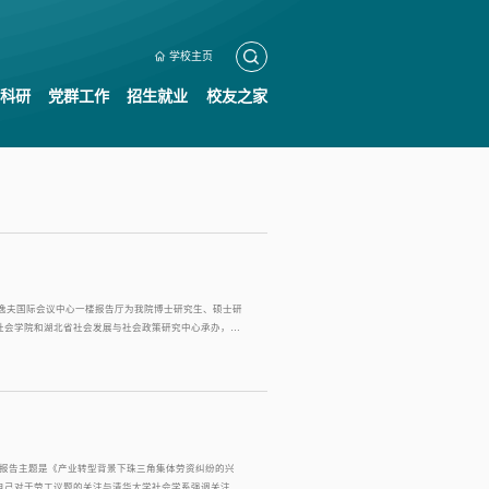
学校主页
科研
党群工作
招生就业
校友之家
，在逸夫国际会议中心一楼报告厅为我院博士研究生、硕士研
社会学院和湖北省社会发展与社会政策研究中心承办，江
...
座，报告主题是《产业转型背景下珠三角集体劳资纠纷的兴
自己对于劳工议题的关注与清华大学社会学系强调关注底