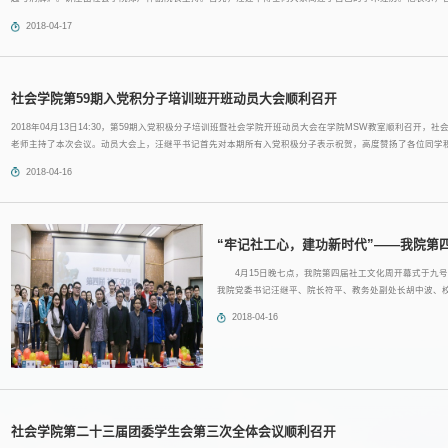
层、国家与社会以及社会公平正义的传统有关。因而，他早期主要关注劳工群体的维权行动是否能够带来组织化及
2018-04-17
社会学院第59期入党积分子培训班开班动员大会顺利召开
2018年04月13日14:30，第59期入党积极分子培训班暨社会学院开班动员大会在学院MSW教室顺利召开
老师主持了本次会议。动员大会上，汪继平书记首先对本期所有入党积极分子表示祝贺，高度赞扬了各位同学
顾了中国共产党的发展历程，历数中国共产党自1921年成立以来的各个重大历史节点，让各位同学对党组织有了
2018-04-16
“牢记社工心，建功新时代”——我院第
4月15日晚七点，我院第四届社工文化周开幕式于九号
我院党委书记汪继平、院长符平、教务处副处长胡中波、
怀、团委书记甄诚、辅导员郭京骁。开幕式由薛平军主持
2018-04-16
他代其他未能出席的校领导向我院全体同学表达亲切的问候
社会学院第二十三届团委学生会第三次全体会议顺利召开