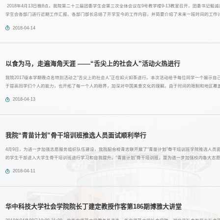
2018年4月13日晚8点，我院第二十三届团委学生会第三次全体会议在9号教学楼9-13教室召开，团委书记
学生会各部门进行近期工作汇报。各部门部长总结了开学至今的工作内容，并简要介绍了未来一段时间的工作
各部门认真负责，各司其责，相互配合，各项工作平稳运行，第四届“社工周”的相关工作也在有条不紊的筹备当中
2018-04-14
以食为马，走遍海角天涯 ——“舌尖上的社会人”活动火热进行
​我院2017级本学期晚点名特别活动之“舌尖上的社会人”正在如火如荼进行。本次活动给予每位同学一个展示
于提高同学们个人的能力，也开拓了每一个人的眼界，加深对中国美食文化的理解。由于时间的限制和地区覆
的不同被划分为八个小组，每周一小组进行介绍。至此共进行了四组的展示，覆盖范围分别为湖北省、西北西南地
2018-04-13
我院“青苗计划”骨干培训班推选人员面试顺利举行
​4月9日，为进一步加强志愿服务组织队伍建设，我院配合校青志联开展了“青苗计划”骨干培训班学院推选人
的学生干部进入大学生骨干培训班进行学习和自我提升。“青苗计划”骨干培训班，是为进一步加强校内各大志
平台，深入挖掘志愿服务优秀人才，提升青年志愿者联合会干部队伍的创新工作思维、组织管理能力及志愿服务.
2018-04-11
华中科技大学社会学院院长丁建定教授作客第186期博雅大讲堂