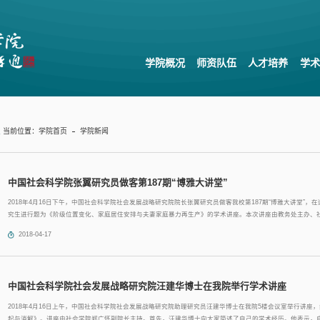
学院概况
师资队伍
人才培养
学术
当前位置：
学院首页
学院新闻
中国社会科学院张翼研究员做客第187期“博雅大讲堂”
2018年4月16日下午，中国社会科学院社会发展战略研究院院长张翼研究员做客我校第187期“博雅大讲堂”
究生进行题为《阶级位置变化、家庭居住安排与夫妻家庭暴力再生产》的学术讲座。本次讲座由教务处主办、
立华教授主持讲座。出席本次讲座的还有社会学院副院长徐晓军教授、张兆曙教授以及教务处副处长曹阳等领导和
2018-04-17
中国社会科学院社会发展战略研究院汪建华博士在我院举行学术讲座
2018年4月16日上午，中国社会科学院社会发展战略研究院助理研究员汪建华博士在我院5楼会议室举行讲
起与消解》。讲座由社会学院郑广怀副院长主持。首先，汪建华博士向大家简述了自己的学术经历。他表示，