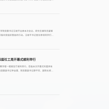
常规性...
，社会学院党委书记汪继平出席本次会议，研究生辅导员翟娟
积极向党组织靠拢的行动。汪继平书记首先带领同学们回
更深刻的认...
四届社工周开幕式顺利举行
教学楼一楼报告厅顺利举行。莅临本次开幕式的嘉宾有
校团委副书记李金督、院党委副书记薛平军、副院长郑广
。 薛平军首先对出席本次开幕式的嘉宾进行介绍，随后
，表示学校领导对本届社工文化周给予了大力支...