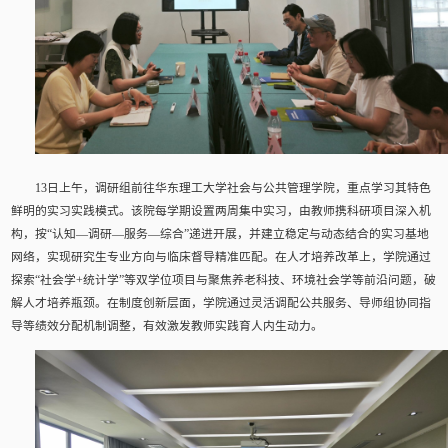
13日上午，调研组前往华东理工大学社会与公共管理学院，重点学习其特色
鲜明的实习实践模式。该院每学期设置两周集中实习，由教师携科研项目深入机
构，按“认知—调研—服务—综合”递进开展，并建立稳定与动态结合的实习基地
网络，实现研究生专业方向与临床督导精准匹配。在人才培养改革上，学院通过
探索“社会学+统计学”等双学位项目与聚焦养老科技、环境社会学等前沿问题，破
解人才培养瓶颈。在制度创新层面，学院通过灵活调配公共服务、导师组协同指
导等绩效分配机制调整，有效激发教师实践育人内生动力。