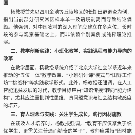
国
杨教授首先以四川金池等丘陵地区的长期田野调查为例，
指出当前部分研究常因样本单一及语境剥离而导致结论偏
颇。他强调，对中国农村的深入理解应建立在多点位、长时
段的参与观察基础之上，而非依赖个别案例或纯粹理论推
演。
二、教学创新实践：小班化教学、实践课程与能力导向的
改革
在教学层面，杨教授系统介绍了北京大学社会学系近年来
推动的“五位一体”教学改革、“小班研讨课”模式与“田野工作
坊”“挑战杯”等实践教学形式。此外，杨教授还强调，在人工
智能迅猛发展的时代，教学目标应由“知识传授”转向“能力建
构”，尤其应注重批判性思维、真问题意识与社会结构敏感度
的培养。
三、育人理念与实践：关注学生成长，践行因材施教
在谈及人才培养时，杨教授强调，“教育不应仅聚焦于绩
优学生，更需关注普通而勤奋的学子”，教师应秉持“因材施